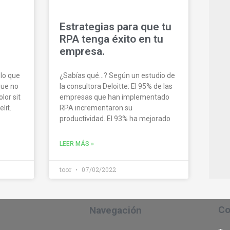
Estrategias para que tu
l
RPA tenga éxito en tu
empresa.
 lo que
¿Sabías qué…? Según un estudio de
que no
la consultora Deloitte: El 95% de las
lor sit
empresas que han implementado
lit.
RPA incrementaron su
productividad. El 93% ha mejorado
LEER MÁS »
toor
07/02/2022
Co
Navegación