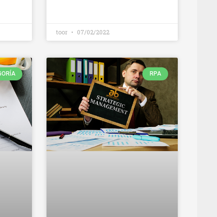
toor
07/02/2022
GORÍA
RPA