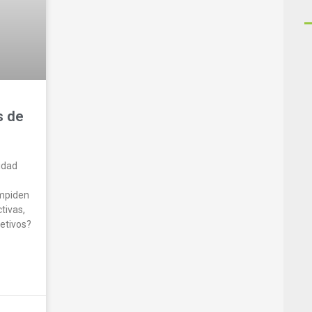
s de
ridad
impiden
tivas,
etivos?