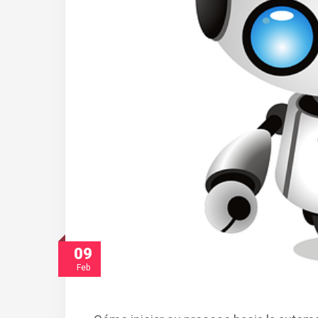
09
Feb