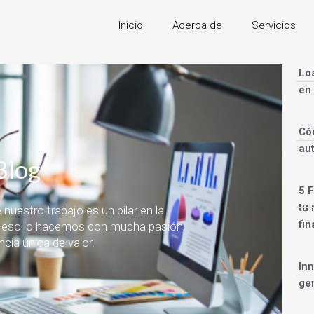
Inicio
Acerca de
Servicios
Los
en
Có
au
Blog
5 
tu 
uestro trabajo es un pilar en la
fin
por eso lo hacemos con mucha pasión
cia única de valor.
Inn
ge