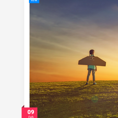
RPA
09
Feb